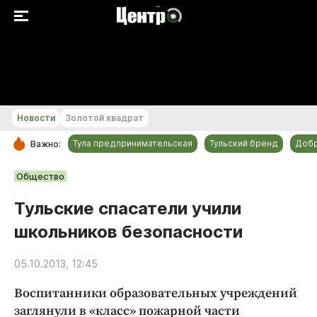
+22...+23 °С
Новости
Золотой квадрат
Тула предпринимательская
Тульский бренд
Доб
Важно:
РУБРИКИ
Общество
Общество
Тульские спасатели учили
Культура
школьников безопасности
Происшествия
Спорт
05.10.2013, 12:45
Тульский бренд
Воспитанники образовательных учреждений
Тула предпринимательская
заглянули в «класс» пожарной части