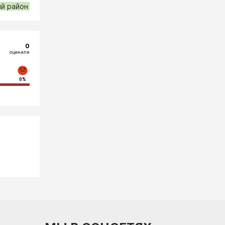
ий район
0
оценили
0%