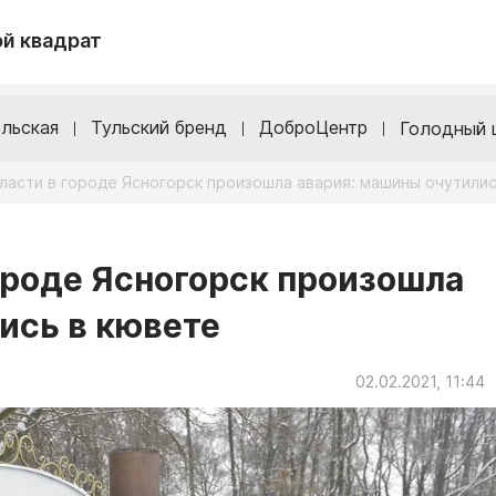
й квадрат
льская
Тульский бренд
ДоброЦентр
Голодный 
бласти в городе Ясногорск произошла авария: машины очутили
городе Ясногорск произошла
ись в кювете
02.02.2021, 11:44