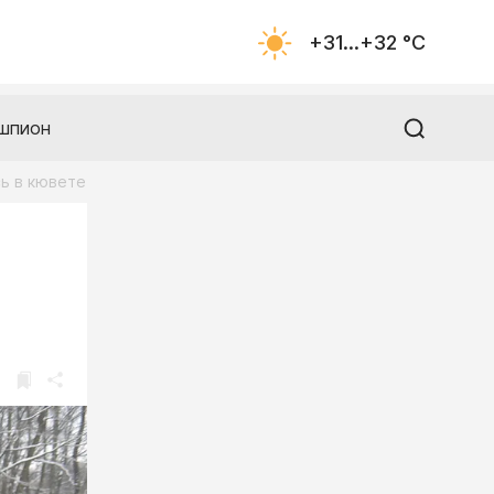
+31...+32 °С
шпион
сь в кювете