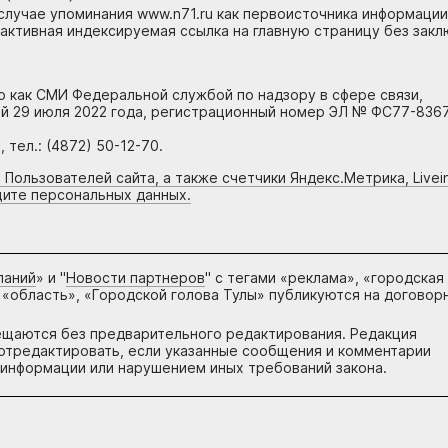
случае упоминания www.n71.ru как первоисточника информации
 активная индексируемая ссылка на главную страницу без зак
но как СМИ Федеральной службой по надзору в сфере связи,
й 29 июля 2022 года, регистрационный номер ЭЛ № ФС77-8367
тел.: (4872) 50-12-70.
 Пользователей сайта, а также счетчики Яндекс.Метрика, Livein
щите персональных данных.
паний
» и "
Новости партнеров
" с тегами «реклама», «городская
 «область», «Городской голова Тулы» публикуются на договор
ещаются без предварительного редактирования. Редакция
и отредактировать, если указанные сообщения и комментарии
информации или нарушением иных требований закона.