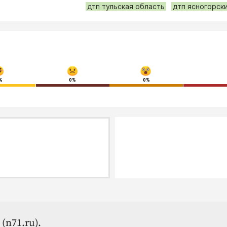
дтп тульская область
дтп ясногорск
%
0%
0%
(n71.ru).