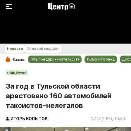
+17...+18 °С
Новости
Золотой квадрат
Тула предпринимательская
Тульский бренд
Доб
Важно:
РУБРИКИ
Общество
Общество
За год в Тульской области
Культура
арестовано 160 автомобилей
Происшествия
таксистов-нелегалов
Спорт
Тульский бренд
ИГОРЬ КОПЫТОВ
27.12.2020, 10:30
Тула предпринимательская