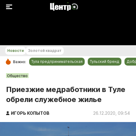
+25...+26 °С
Новости
Золотой квадрат
Тула предпринимательская
Тульский бренд
Доб
Важно:
РУБРИКИ
Общество
Общество
Приезжие медработники в Туле
Культура
обрели служебное жилье
Происшествия
Спорт
ИГОРЬ КОПЫТОВ
26.12.2020, 09:54
Тульский бренд
Тула предпринимательская