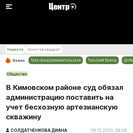
+24...+25 °С
Новости
Золотой квадрат
Тула предпринимательская
Тульский бренд
Доб
Важно:
РУБРИКИ
Общество
Общество
В Кимовском районе суд обязал
Культура
администрацию поставить на
Происшествия
учет бесхозную артезианскую
Спорт
скважину
Тульский бренд
Тула предпринимательская
СОЛДАТЧЕНКОВА ДИАНА
09.12.2020, 08:06