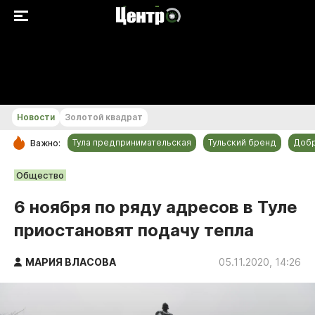
+29...+30 °С
Новости
Золотой квадрат
Тула предпринимательская
Тульский бренд
Доб
Важно:
РУБРИКИ
Общество
Общество
6 ноября по ряду адресов в Туле
Культура
приостановят подачу тепла
Происшествия
Спорт
МАРИЯ ВЛАСОВА
05.11.2020, 14:26
Тульский бренд
Тула предпринимательская