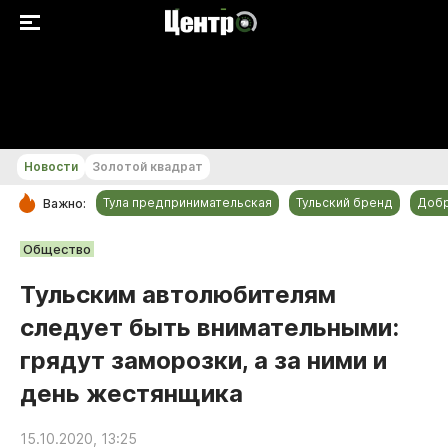
+19...+20 °С
Новости
Золотой квадрат
Тула предпринимательская
Тульский бренд
Доб
Важно:
РУБРИКИ
Общество
Общество
Тульским автолюбителям
Культура
следует быть внимательными:
Происшествия
грядут заморозки, а за ними и
Спорт
день жестянщика
Тульский бренд
Тула предпринимательская
15.10.2020, 13:25