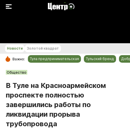
+22...+23 °С
Новости
Золотой квадрат
Тула предпринимательская
Тульский бренд
Доб
Важно:
РУБРИКИ
Общество
Общество
В Туле на Красноармейском
Культура
проспекте полностью
Происшествия
завершились работы по
Спорт
ликвидации прорыва
Тульский бренд
трубопровода
Тула предпринимательская