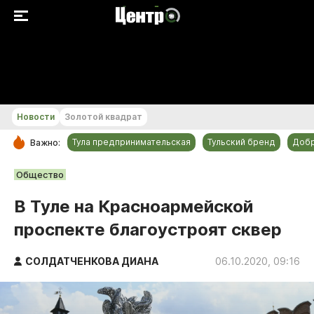
+24...+25 °С
Новости
Золотой квадрат
Тула предпринимательская
Тульский бренд
Доб
Важно:
РУБРИКИ
Общество
Общество
В Туле на Красноармейской
Культура
проспекте благоустроят сквер
Происшествия
Спорт
СОЛДАТЧЕНКОВА ДИАНА
06.10.2020, 09:16
Тульский бренд
Тула предпринимательская