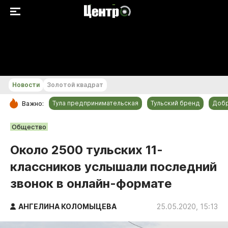
+23...+24 °С
Новости
Золотой квадрат
Тула предпринимательская
Тульский бренд
Доб
Важно:
РУБРИКИ
Общество
Общество
Около 2500 тульских 11-
Культура
классников услышали последний
Происшествия
звонок в онлайн-формате
Спорт
Тульский бренд
АНГЕЛИНА КОЛОМЫЦЕВА
25.05.2020, 15:13
Тула предпринимательская