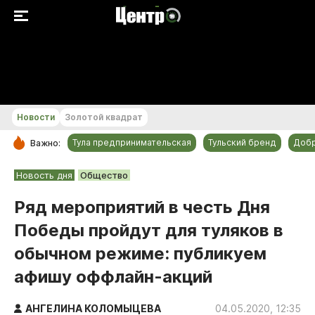
+30...+31 °С
Новости
Золотой квадрат
Тула предпринимательская
Тульский бренд
Доб
Важно:
РУБРИКИ
Новость дня
Общество
Общество
Ряд мероприятий в честь Дня
Культура
Победы пройдут для туляков в
Происшествия
обычном режиме: публикуем
Спорт
афишу оффлайн-акций
Тульский бренд
Тула предпринимательская
АНГЕЛИНА КОЛОМЫЦЕВА
04.05.2020, 12:35