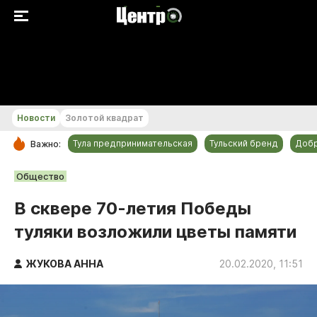
+20...+21 °С
Новости
Золотой квадрат
Тула предпринимательская
Тульский бренд
Доб
Важно:
РУБРИКИ
Общество
Общество
В сквере 70-летия Победы
Культура
туляки возложили цветы памяти
Происшествия
Спорт
ЖУКОВА АННА
20.02.2020, 11:51
Тульский бренд
Тула предпринимательская