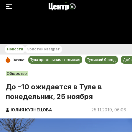
+24...+25 °С
Новости
Золотой квадрат
Тула предпринимательская
Тульский бренд
Доб
Важно:
РУБРИКИ
Общество
Общество
До -10 ожидается в Туле в
Культура
понедельник, 25 ноября
Происшествия
Спорт
ЮЛИЯ КУЗНЕЦОВА
25.11.2019, 06:06
Тульский бренд
Тула предпринимательская