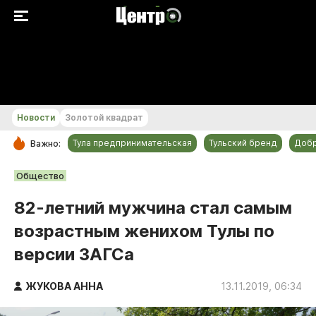
+18...+19 °С
Новости
Золотой квадрат
Тула предпринимательская
Тульский бренд
Доб
Важно:
РУБРИКИ
Общество
Общество
82-летний мужчина стал самым
Культура
возрастным женихом Тулы по
Происшествия
версии ЗАГСа
Спорт
Тульский бренд
ЖУКОВА АННА
13.11.2019, 06:34
Тула предпринимательская