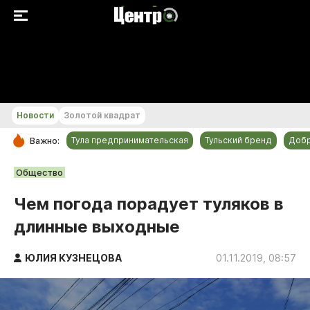
+24...+25 °С
Новости
Золотой квадрат
Тула предпринимательская
Тульский бренд
Доб
Важно:
РУБРИКИ
Общество
Общество
Чем погода порадует туляков в
Культура
длинные выходные
Происшествия
Спорт
ЮЛИЯ КУЗНЕЦОВА
01.11.2019, 08:57
Тульский бренд
Тула предпринимательская