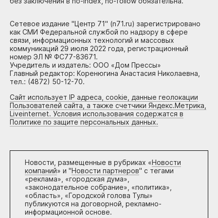
без заключения в no-index, no-follow обязательна.
Сетевое издание "Центр 71" (n71.ru) зарегистрировано
как СМИ Федеральной службой по надзору в сфере
связи, информационных технологий и массовых
коммуникаций 29 июля 2022 года, регистрационный
номер ЭЛ № ФС77-83671.
Учредитель и издатель: ООО «Дом Прессы»
Главный редактор: Коренюгина Анастасия Николаевна,
тел.: (4872) 50-12-70.
Сайт использует IP адреса, cookie, данные геолокации
Пользователей сайта, а также счетчики Яндекс.Метрика,
Liveinternet. Условия использования содержатся в
Политике по защите персональных данных.
Новости, размещенные в рубриках «
Новости
компаний
» и "
Новости партнеров
" с тегами
«реклама», «городская дума»,
«законодательное собрание», «политика»,
«область», «Городской голова Тулы»
публикуются на договорной, рекламно-
информационной основе.