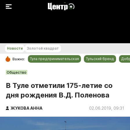
+19...+20 °С
Новости
Золотой квадрат
Тула предпринимательская
Тульский бренд
Доб
Важно:
РУБРИКИ
Общество
Общество
В Туле отметили 175-летие со
Культура
дня рождения В.Д. Поленова
Происшествия
Спорт
ЖУКОВА АННА
02.06.2019, 09:31
Тульский бренд
Тула предпринимательская