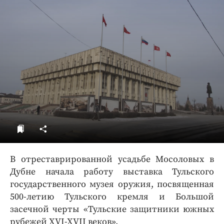
ДоброЦентр
Голодный шпион
В отреставрированной усадьбе Мосоловых в
Дубне начала работу выставка Тульского
государственного музея оружия, посвященная
500-летию Тульского кремля и Большой
засечной черты «Тульские защитники южных
рубежей XVI-XVII веков».