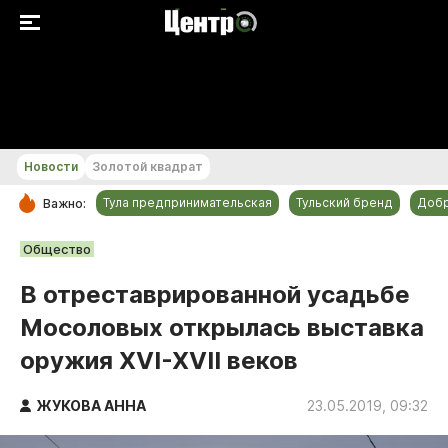
+18...+19 °С
Новости
Золотой квадрат
Тула предпринимательская
Тульский бренд
Доб
Важно:
РУБРИКИ
Общество
Общество
В отреставрированной усадьбе
Культура
Мосоловых открылась выставка
Происшествия
оружия XVI-XVII веков
Спорт
Тульский бренд
ЖУКОВА АННА
23.05.2019, 09:32
Тула предпринимательская