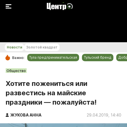
+29...+30 °С
Новости
Золотой квадрат
Тула предпринимательская
Тульский бренд
Доб
Важно:
РУБРИКИ
Общество
Общество
Хотите пожениться или
Культура
развестись на майские
Происшествия
праздники — пожалуйста!
Спорт
Тульский бренд
ЖУКОВА АННА
29.04.2019, 14:40
Тула предпринимательская