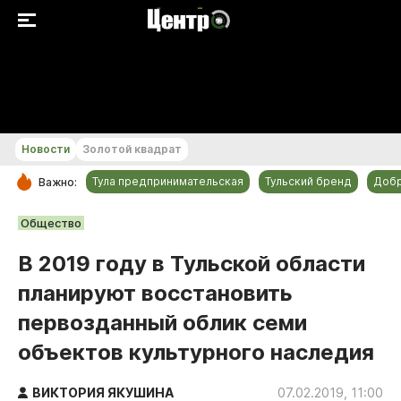
+21...+22 °С
Новости
Золотой квадрат
Тула предпринимательская
Тульский бренд
Доб
Важно:
РУБРИКИ
Общество
Общество
В 2019 году в Тульской области
Культура
планируют восстановить
Происшествия
первозданный облик семи
Спорт
объектов культурного наследия
Тульский бренд
Тула предпринимательская
ВИКТОРИЯ ЯКУШИНА
07.02.2019, 11:00