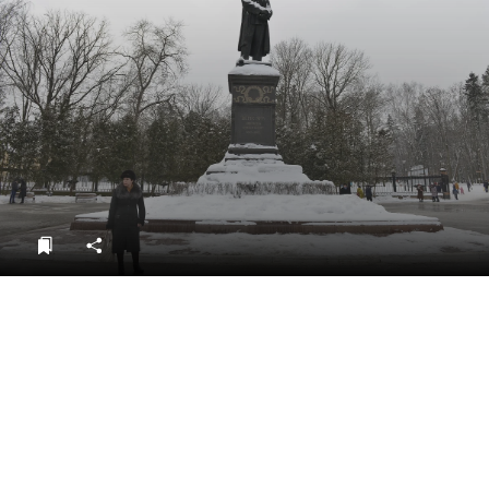
ДоброЦентр
Голодный шпион