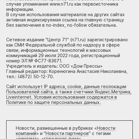
случае упоминания www.n71.ru как первоисточника
информации.
В случае использования материалов на других сайтах
активная индексируемая ссылка на главную страницу
без заключения в no-index, no-follow обязательна.
Сетевое издание "Центр 71" (n71.ru) зарегистрировано
как СМИ Федеральной службой по надзору в сфере
связи, информационных технологий и массовых
коммуникаций 29 июля 2022 года, регистрационный
номер ЭЛ № ФС77-83671.
Учредитель и издатель: ООО «Дом Прессы»
Главный редактор: Коренюгина Анастасия Николаевна,
тел.: (4872) 50-12-70.
Сайт использует IP адреса, cookie, данные геолокации
Пользователей сайта, а также счетчики Яндекс.Метрика,
Liveinternet. Условия использования содержатся в
Политике по защите персональных данных.
Новости, размещенные в рубриках «
Новости
компаний
» и "
Новости партнеров
" с тегами
«реклама», «городская дума»,