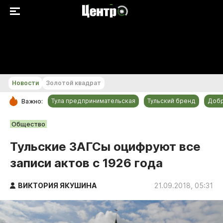
+21...+22 °С
Новости
Золотой квадрат
Тула предпринимательская
Тульский бренд
Доб
Важно:
РУБРИКИ
Общество
Общество
Тульские ЗАГСы оцифруют все
Культура
записи актов с 1926 года
Происшествия
Спорт
ВИКТОРИЯ ЯКУШИНА
21.09.2018, 05:31
Тульский бренд
Тула предпринимательская