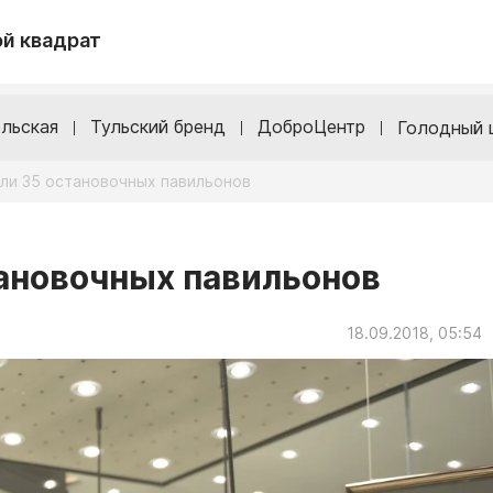
й квадрат
льская
Тульский бренд
ДоброЦентр
Голодный 
или 35 остановочных павильонов
тановочных павильонов
18.09.2018, 05:54