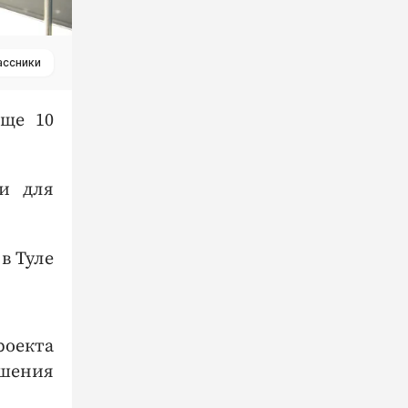
ассники
еще 10
ми для
в Туле
роекта
ышения