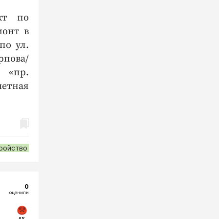
кт по
монт в
по ул.
рпова/
 «пр.
четная
ройство
0
оценили