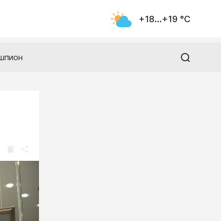
+18...+19 °С
шпион