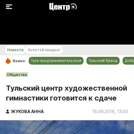
+23...+24 °С
Новости
Золотой квадрат
Тула предпринимательская
Тульский бренд
Доб
Важно:
РУБРИКИ
Общество
Общество
Тульский центр художественной
Культура
гимнастики готовится к сдаче
Происшествия
Спорт
ЖУКОВА АННА
16.09.2018, 13:00
Тульский бренд
Тула предпринимательская