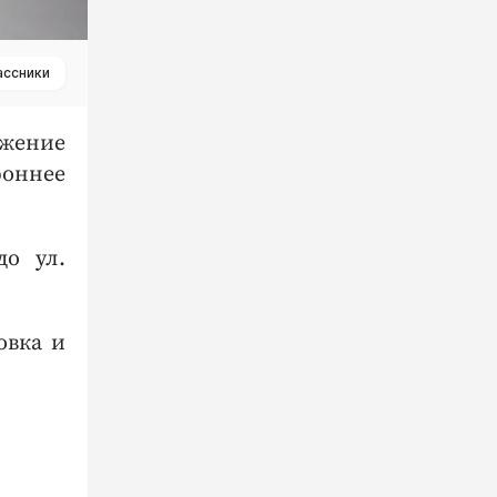
ассники
ижение
роннее
до ул.
овка и