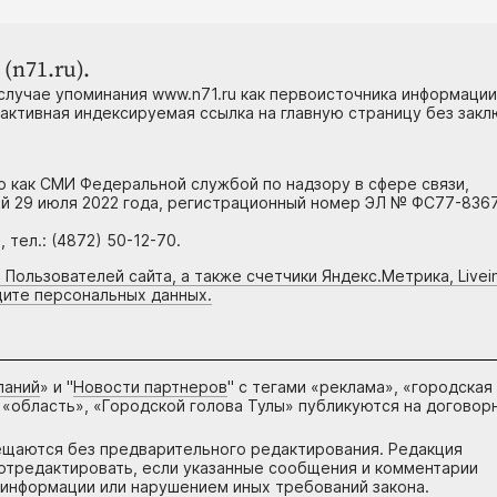
(n71.ru).
случае упоминания www.n71.ru как первоисточника информации
 активная индексируемая ссылка на главную страницу без зак
но как СМИ Федеральной службой по надзору в сфере связи,
й 29 июля 2022 года, регистрационный номер ЭЛ № ФС77-8367
тел.: (4872) 50-12-70.
 Пользователей сайта, а также счетчики Яндекс.Метрика, Livein
щите персональных данных.
паний
» и "
Новости партнеров
" с тегами «реклама», «городская
 «область», «Городской голова Тулы» публикуются на договор
ещаются без предварительного редактирования. Редакция
и отредактировать, если указанные сообщения и комментарии
информации или нарушением иных требований закона.