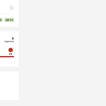
е
авто
0
оценили
0%