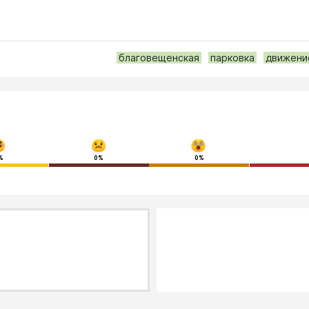
благовещенская
парковка
движени
%
0%
0%