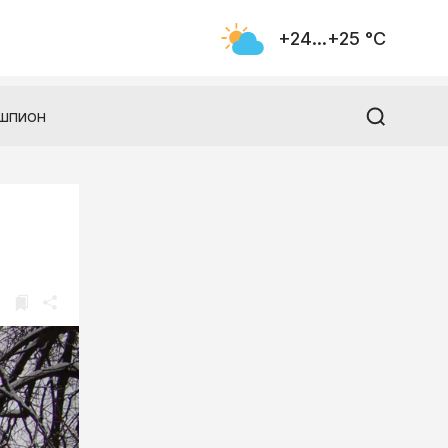
+24...+25 °С
шпион