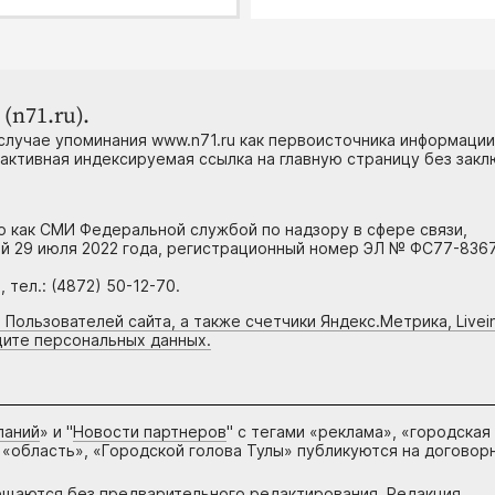
(n71.ru).
случае упоминания www.n71.ru как первоисточника информации
 активная индексируемая ссылка на главную страницу без зак
но как СМИ Федеральной службой по надзору в сфере связи,
й 29 июля 2022 года, регистрационный номер ЭЛ № ФС77-8367
тел.: (4872) 50-12-70.
 Пользователей сайта, а также счетчики Яндекс.Метрика, Livein
щите персональных данных.
паний
» и "
Новости партнеров
" с тегами «реклама», «городская
 «область», «Городской голова Тулы» публикуются на договор
ещаются без предварительного редактирования. Редакция