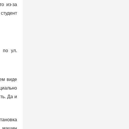
о из-за
 студент
 по ул.
ем виде
циально
ть. Да и
становка
к машин