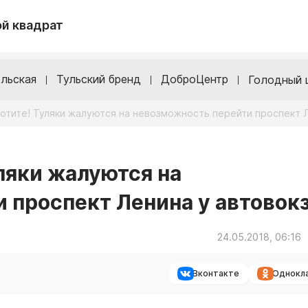
й квадрат
льская
Тульский бренд
ДоброЦентр
Голодный 
хотите! Туляки жалуются на невозможность перейти проспект 
уляки жалуются на
 проспект Ленина у автовок
24.05.2018, 06:16
Вконтакте
Однокл