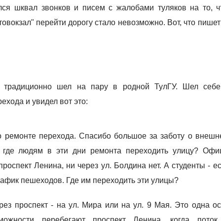
ся шквал звонков и писем с жалобами туляков на то, чт
овокзал" перейти дорогу стало невозможно. Вот, что пишет
, традиционно шел на пару в родной ТулГУ. Шел себе
ехода и увидел вот это:
 ремонте перехода. Спасибо большое за заботу о внешн
Но где людям в эти дни ремонта переходить улицу? Офи
оспект Ленина, ни через ул. Болдина нет. А студенты - ес
трафик пешеходов. Где им переходить эти улицы?
ез проспект - на ул. Мира или на ул. 9 Мая. Это одна о
зможности перебегают проспект Ленина, когда пото