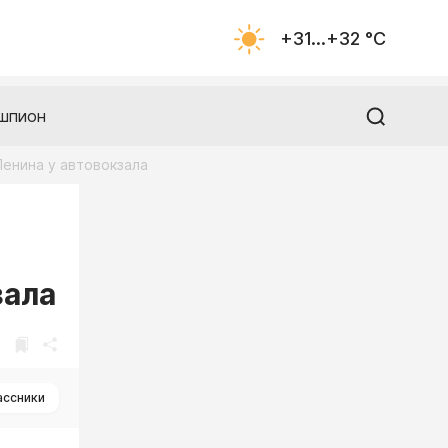
+31...+32 °С
шпион
Ленина у автовокзала
зала
ассники