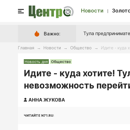
Новости
Золото
Тула предпринимате
Важно:
Главная
Новости
Общество
Идите - куда 
→
→
→
Новость дня
Общество
Идите - куда хотите! Т
невозможность перейти
АННА ЖУКОВА
ЧИТАЙТЕ N71.RU: