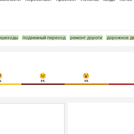
ешеходы
подземный переход
ремонт дороги
дорожное д
%
0%
0%