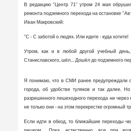
В редакцию "Центр 71" утром 24 мая обрушил
ремонта подземного перехода на остановке "Авт
Иван Макровский:
"С - С заботой о людях. Или идите - куда хотите!
Утром, как и в любой другой учебный день
Станиславского, шёл... Дошёл до подземного пер
Я понимаю, что в СМИ ранее предупреждали о
города, об удобстве туляков и так далее. 
разрешенного пешеходного перехода ни через пр
не только они - на этом перекрестке огромный 
Если идти в обход, то ближайшие переходы чер
пешком... Пока, естественно, все при во