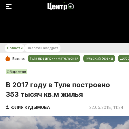
+22...+23 °С
Новости
Золотой квадрат
Тула предпринимательская
Тульский бренд
Доб
Важно:
РУБРИКИ
Общество
Общество
В 2017 году в Туле построено
Культура
353 тысяч кв.м жилья
Происшествия
Спорт
ЮЛИЯ КУДЫМОВА
22.05.2018, 11:24
Тульский бренд
Тула предпринимательская