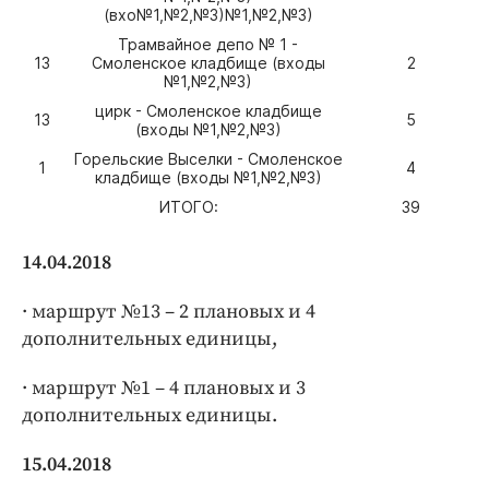
(вхо№1,№2,№3)№1,№2,№3)
Трамвайное депо № 1 -
13
Смоленское кладбище (входы
2
№1,№2,№3)
цирк - Смоленское кладбище
13
5
(входы №1,№2,№3)
Горельские Выселки - Смоленское
1
4
кладбище (входы №1,№2,№3)
ИТОГО:
39
14.04.2018
· маршрут №13 – 2 плановых и 4
дополнительных единицы,
· маршрут №1 – 4 плановых и 3
дополнительных единицы.
15.04.2018