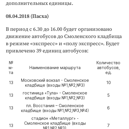
дополнительных единицы.
08.04.2018 (Пасха)
В период с 6.30 до 16.00 будет организовано
движение автобусов до Смоленского кладбища
в режиме «экспресс» и «полу экспресс». Будет
привлечено 39 единиц автобусов:
№
Количество
м-
Наименование маршрута
автобусов,
та
ед.
Московский вокзал - Смоленское
13
10
кладбище (входы №1,№2,№3)
гостиница «Тула» - Смоленское
13
5
кладбище (входы №1,№2,№3)
пл. Восстания – Смоленское
13
6
кладбище (входы №1,№2,№3,№4)
стадион «Металлург» -
Смоленское кладбище (входы
13
7
№1,№2,№3)