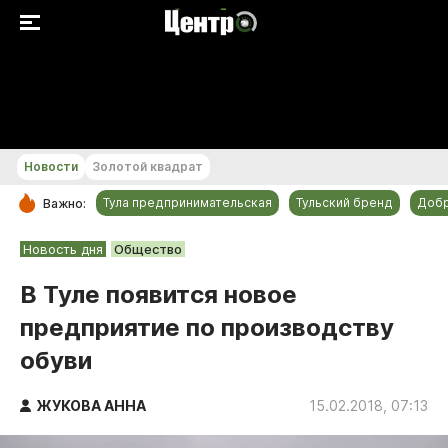
+21...+22 °С
Новости
Золотой квадрат
Тула предпринимательская
Тульский бренд
Доб
Важно:
РУБРИКИ
Новость дня
Общество
Общество
В Туле появится новое
Культура
предприятие по производству
Происшествия
обуви
Спорт
Тульский бренд
ЖУКОВА АННА
15.02.2018, 07:13
Тула предпринимательская