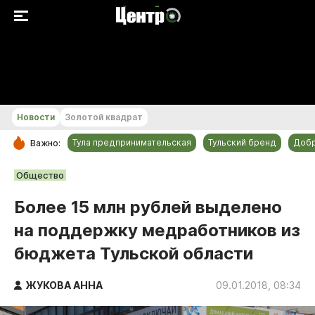
+31...+32 °С
Новости
Золотой квадрат
Тула предпринимательская
Тульский бренд
Доб
Важно:
РУБРИКИ
Общество
Общество
Более 15 млн рублей выделено
Культура
на поддержку медработников из
Происшествия
бюджета Тульской области
Спорт
Тульский бренд
ЖУКОВА АННА
09.01.2018, 08:34
Тула предпринимательская