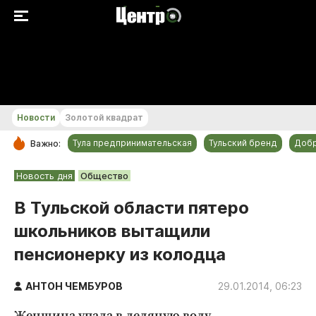
+18...+19 °С
Новости
Золотой квадрат
Тула предпринимательская
Тульский бренд
Доб
Важно:
РУБРИКИ
Новость дня
Общество
Общество
В Тульской области пятеро
Культура
школьников вытащили
Происшествия
пенсионерку из колодца
Спорт
Тульский бренд
АНТОН ЧЕМБУРОВ
29.01.2014, 06:23
Тула предпринимательская
Женщина упала в ледяную воду