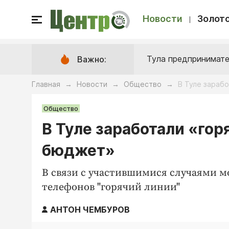
Новости
Золото
Тула предпринимате
Важно:
Главная
Новости
Общество
В Туле зараб
→
→
→
Общество
В Туле заработали «го
бюджет»
В связи с участившимися случаями 
телефонов "горячий линии"
АНТОН ЧЕМБУРОВ