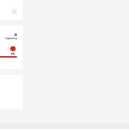
0
оценили
0%