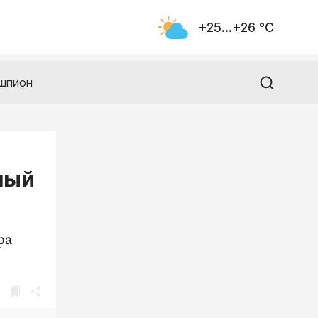
+25...+26 °С
шпион
ный
ра