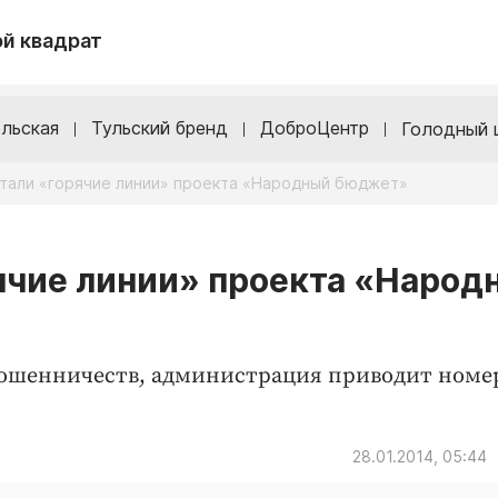
й квадрат
льская
Тульский бренд
ДоброЦентр
Голодный 
отали «горячие линии» проекта «Народный бюджет»
рячие линии» проекта «Народ
мошенничеств, администрация приводит номе
28.01.2014, 05:44