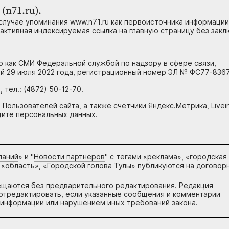
(n71.ru).
случае упоминания www.n71.ru как первоисточника информации
 активная индексируемая ссылка на главную страницу без зак
но как СМИ Федеральной службой по надзору в сфере связи,
й 29 июля 2022 года, регистрационный номер ЭЛ № ФС77-8367
тел.: (4872) 50-12-70.
 Пользователей сайта, а также счетчики Яндекс.Метрика, Livein
щите персональных данных.
паний
» и "
Новости партнеров
" с тегами «реклама», «городская
 «область», «Городской голова Тулы» публикуются на договор
ещаются без предварительного редактирования. Редакция
и отредактировать, если указанные сообщения и комментарии
информации или нарушением иных требований закона.