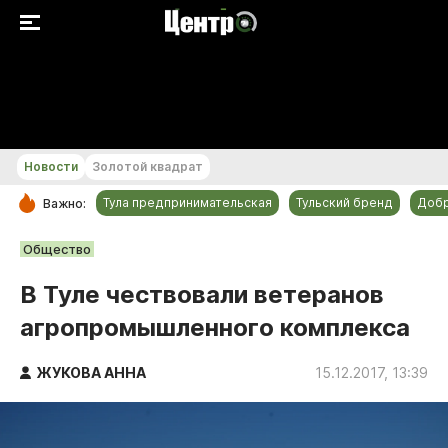
+20...+21 °С
Новости
Золотой квадрат
Тула предпринимательская
Тульский бренд
Доб
Важно:
РУБРИКИ
Общество
Общество
В Туле чествовали ветеранов
Культура
агропромышленного комплекса
Происшествия
Спорт
ЖУКОВА АННА
15.12.2017, 13:39
Тульский бренд
Тула предпринимательская