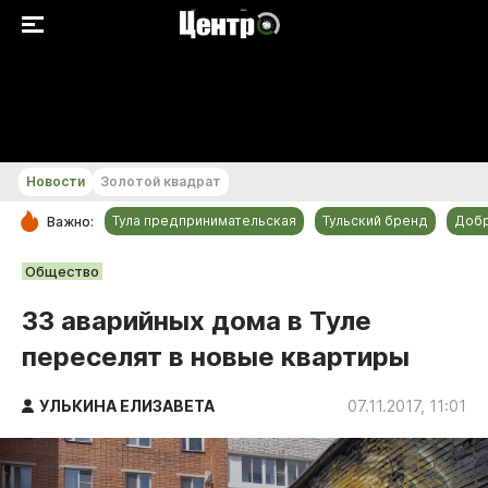
+24...+25 °С
Новости
Золотой квадрат
Тула предпринимательская
Тульский бренд
Доб
Важно:
РУБРИКИ
Общество
Общество
33 аварийных дома в Туле
Культура
переселят в новые квартиры
Происшествия
Спорт
УЛЬКИНА ЕЛИЗАВЕТА
07.11.2017, 11:01
Тульский бренд
Тула предпринимательская