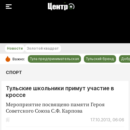
+22...+23 °С
Новости
Золотой квадрат
Тула предпринимательская
Тульский бренд
Доб
Важно:
РУБРИКИ
СПОРТ
Общество
Тульские школьники примут участие в
Культура
кроссе
Происшествия
Мероприятие посвящено памяти Героя
Спорт
Советского Союза С.Ф. Карпова
Тульский бренд
17.10.2013, 06:06
Тула предпринимательская