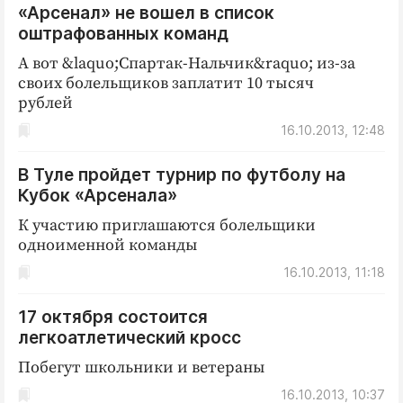
«Арсенал» не вошел в список
ДоброЦентр
оштрафованных команд
Голодный шпион
А вот &laquo;Спартак-Нальчик&raquo; из-за
своих болельщиков заплатит 10 тысяч
рублей
16.10.2013, 12:48
В Туле пройдет турнир по футболу на
Кубок «Арсенала»
К участию приглашаются болельщики
одноименной команды
16.10.2013, 11:18
17 октября состоится
легкоатлетический кросс
Побегут школьники и ветераны
16.10.2013, 10:37