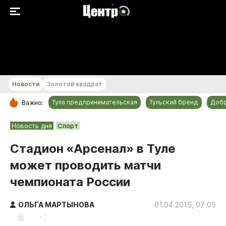
+23...+24 °С
Новости
Золотой квадрат
Тула предпринимательская
Тульский бренд
Доб
Важно:
РУБРИКИ
Новость дня
Спорт
Общество
Стадион «Арсенал» в Туле
Культура
может проводить матчи
Происшествия
чемпионата России
Спорт
Тульский бренд
ОЛЬГА МАРТЫНОВА
01.04.2015, 07:05
Тула предпринимательская