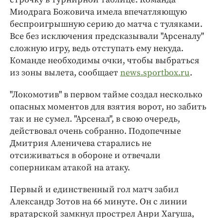
Миодрага Божовича имела впечатляющую
беспроигрышную серию до матча с туляками.
Все без исключения предсказывали "Арсеналу"
сложную игру, ведь отступать ему некуда.
Команде необходимы очки, чтобы выбраться
из зоны вылета, сообщает
news.sportbox.ru
.
"Локомотив" в первом тайме создал несколько
опасных моментов для взятия ворот, но забить
так и не сумел. "Арсенал", в свою очередь,
действовал очень собранно. Подопечные
Дмитрия Аленичева старались не
отсиживаться в обороне и отвечали
соперникам атакой на атаку.
Первый и единственный гол матч забил
Александр Зотов на 66 минуте. Он с линии
вратарской замкнул прострел Анри Хагуша,