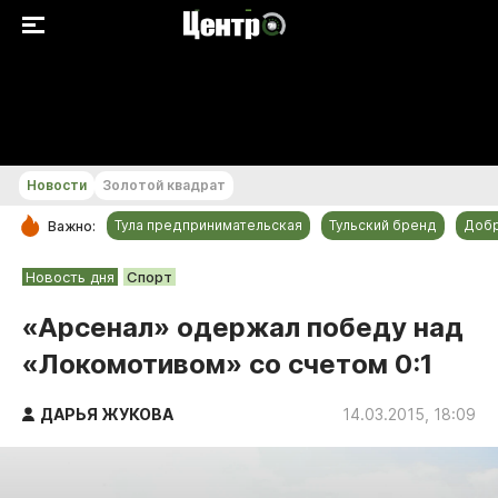
+17...+18 °С
Новости
Золотой квадрат
Тула предпринимательская
Тульский бренд
Доб
Важно:
РУБРИКИ
Новость дня
Спорт
Общество
«Арсенал» одержал победу над
Культура
«Локомотивом» со счетом 0:1
Происшествия
Спорт
ДАРЬЯ ЖУКОВА
14.03.2015, 18:09
Тульский бренд
Тула предпринимательская