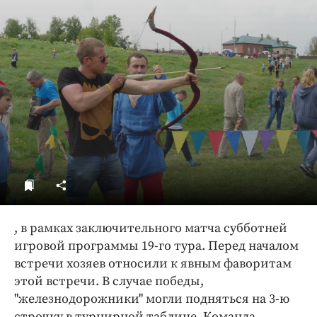
ДоброЦентр
Голодный шпион
, в рамках заключительного матча субботней
игровой программы 19-го тура. Перед началом
встречи хозяев относили к явным фаворитам
этой встречи. В случае победы,
"железнодорожники" могли подняться на 3-ю
строчку в турнирной таблице. Команда