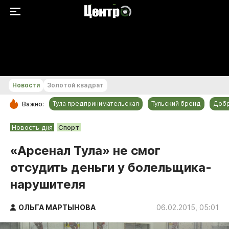
+17...+18 °С
Новости
Золотой квадрат
Тула предпринимательская
Тульский бренд
Доб
Важно:
РУБРИКИ
Новость дня
Спорт
Общество
«Арсенал Тула» не смог
Культура
отсудить деньги у болельщика-
Происшествия
нарушителя
Спорт
Тульский бренд
ОЛЬГА МАРТЫНОВА
06.02.2015, 05:01
Тула предпринимательская