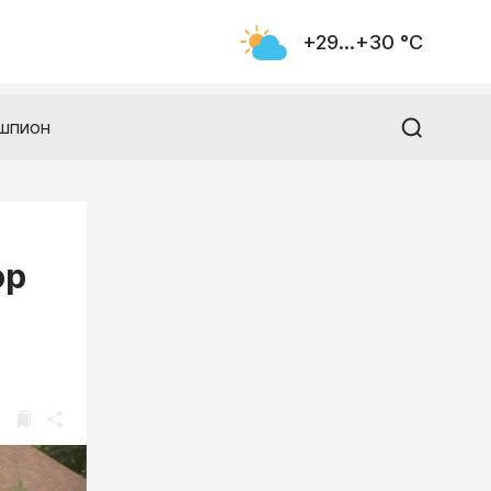
+29...+30 °С
шпион
ор