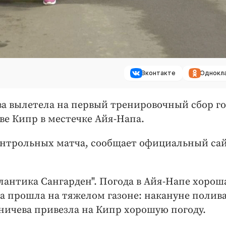
Вконтакте
Однокл
а вылетела на первый тренировочный сбор го
ве Кипр в местечке Айя-Напа.
контрольных матча, сообщает официальный са
лантика Сангарден". Погода в Айя-Напе хороша
ка прошла на тяжелом газоне: накануне полив
ничева привезла на Кипр хорошую погоду.