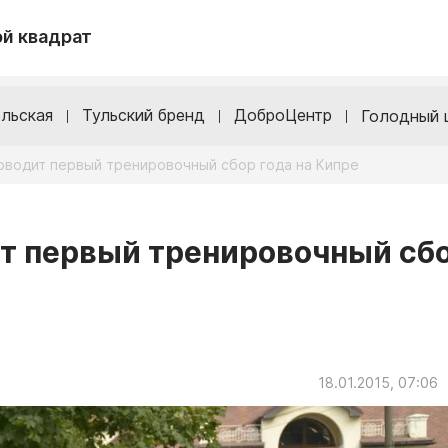
й квадрат
льская
Тульский бренд
ДоброЦентр
Голодный 
роводит первый тренировочный сбор года на Кипре
ит первый тренировочный сб
18.01.2015, 07:06