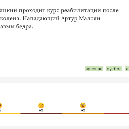
Кликин проходит курс реабилитации после
х колена. Нападающий Артур Малоян
равмы бедра.
арсенал
футбол
а
%
0%
0%