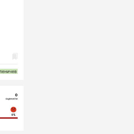
леничев
0
оценили
0%