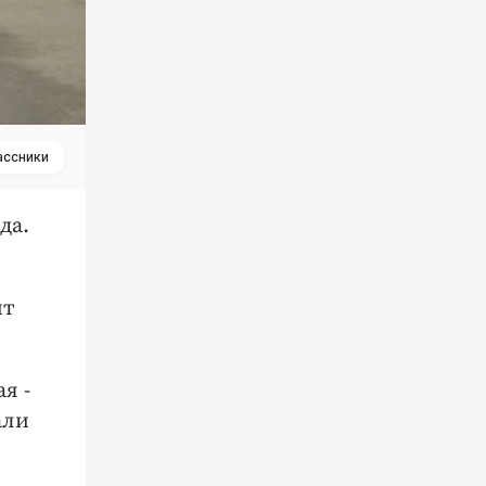
ассники
да.
йт
я -
али