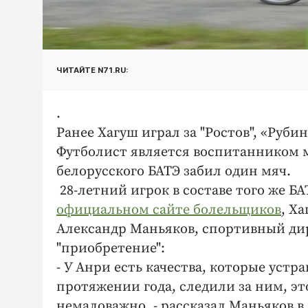
ЧИТАЙТЕ N71.RU:
.
Ранее Хагуш играл за "Ростов", «Руби
Футболист является воспитанником мос
белорусского БАТЭ забил один мяч.
28-летний игрок в составе того же Б
официальном сайте болельщиков
, Х
Александр Маньяков, спортивный дире
"приобретение":
- У Анри есть качества, которые устр
протяжении года, следили за ним, э
немаловажно, - рассказал Маньяков в