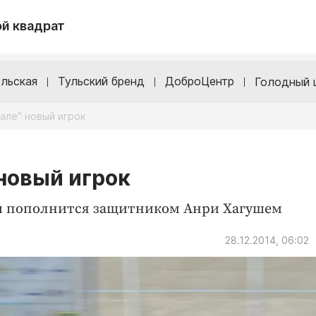
й квадрат
льская
Тульский бренд
ДоброЦентр
Голодный 
але" новый игрок
 новый игрок
ды пополнится защитником Анри Хагушем
28.12.2014, 06:02