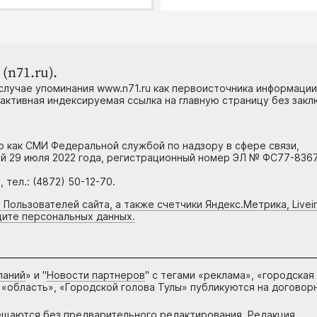
(n71.ru).
случае упоминания www.n71.ru как первоисточника информации
 активная индексируемая ссылка на главную страницу без зак
но как СМИ Федеральной службой по надзору в сфере связи,
й 29 июля 2022 года, регистрационный номер ЭЛ № ФС77-8367
тел.: (4872) 50-12-70.
 Пользователей сайта, а также счетчики Яндекс.Метрика, Livein
щите персональных данных.
паний
» и "
Новости партнеров
" с тегами «реклама», «городская
 «область», «Городской голова Тулы» публикуются на договор
ещаются без предварительного редактирования. Редакция