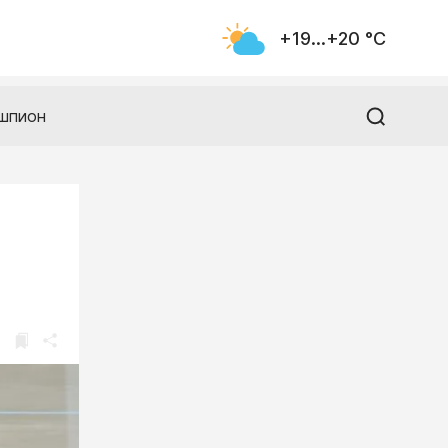
+19...+20 °С
шпион