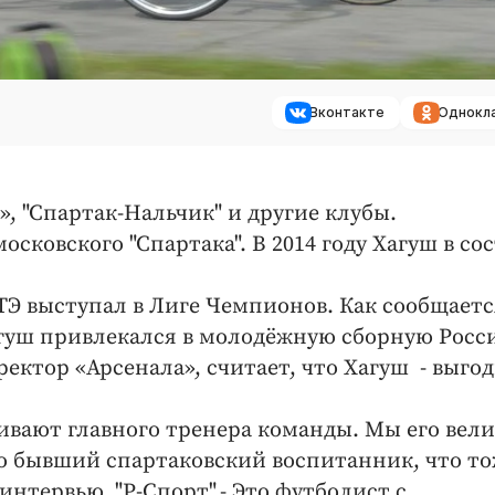
Вконтакте
Однокл
н», "Спартак-Нальчик" и другие клубы.
ковского "Спартака". В 2014 году Хагуш в сос
АТЭ выступал в Лиге Чемпионов. Как сообщаетс
агуш привлекался в молодёжную сборную Росс
ктор «Арсенала», считает, что Хагуш - выго
аивают главного тренера команды. Мы его вели
то бывший спартаковский воспитанник, что т
 интервью "Р-Спорт".- Это футболист с