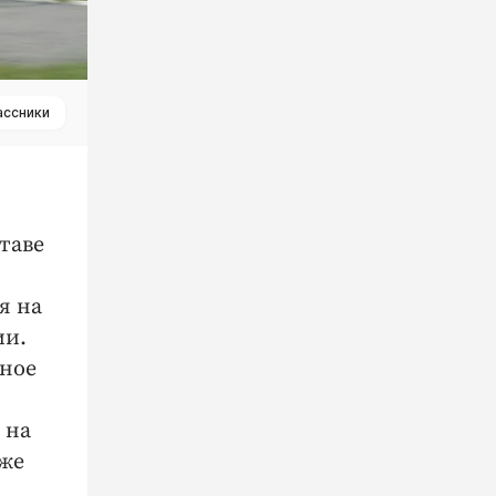
ассники
таве
я на
ии.
дное
 на
оже