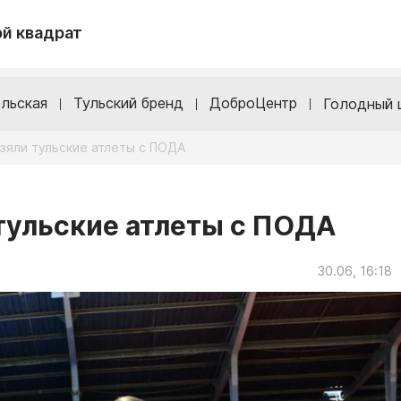
й квадрат
льская
Тульский бренд
ДоброЦентр
Голодный 
зяли тульские атлеты с ПОДА
тульские атлеты с ПОДА
30.06, 16:18