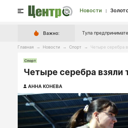
Новости
Золото
Тула предпринимате
Важно:
Главная
Новости
Спорт
Четыре серебра в
→
→
→
Спорт
Четыре серебра взяли 
АННА КОНЕВА