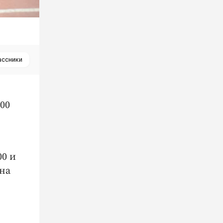
ассники
00
0 и
 на