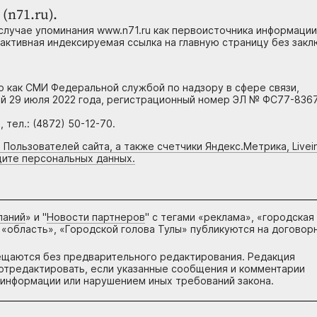
(n71.ru).
случае упоминания www.n71.ru как первоисточника информации
 активная индексируемая ссылка на главную страницу без зак
но как СМИ Федеральной службой по надзору в сфере связи,
й 29 июля 2022 года, регистрационный номер ЭЛ № ФС77-8367
тел.: (4872) 50-12-70.
 Пользователей сайта, а также счетчики Яндекс.Метрика, Livein
щите персональных данных.
паний
» и "
Новости партнеров
" с тегами «реклама», «городская
 «область», «Городской голова Тулы» публикуются на договор
ещаются без предварительного редактирования. Редакция
и отредактировать, если указанные сообщения и комментарии
информации или нарушением иных требований закона.