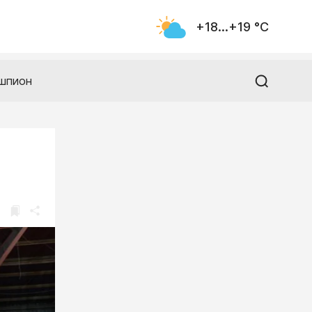
+18...+19 °С
шпион