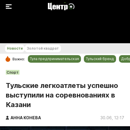
+29...+30 °С
Новости
Золотой квадрат
Тула предпринимательская
Тульский бренд
Доб
Важно:
РУБРИКИ
Спорт
Общество
Тульские легкоатлеты успешно
Культура
выступили на соревнованиях в
Происшествия
Казани
Спорт
Тульский бренд
АННА КОНЕВА
30.06, 12:17
Тула предпринимательская