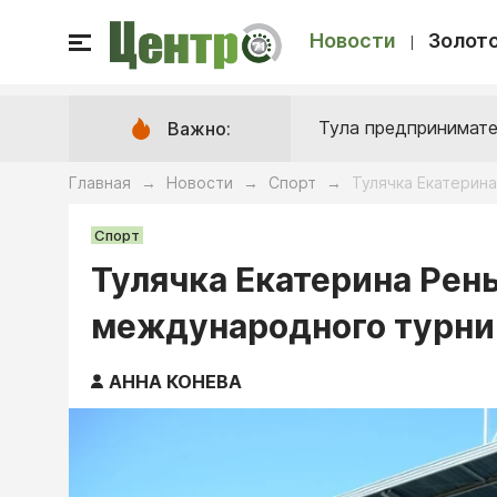
Новости
Золото
Тула предпринимате
Важно:
Главная
Новости
Спорт
Тулячка Екатерин
→
→
→
Спорт
Тулячка Екатерина Рен
международного турни
АННА КОНЕВА