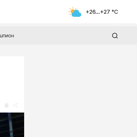
+26...+27 °С
шпион