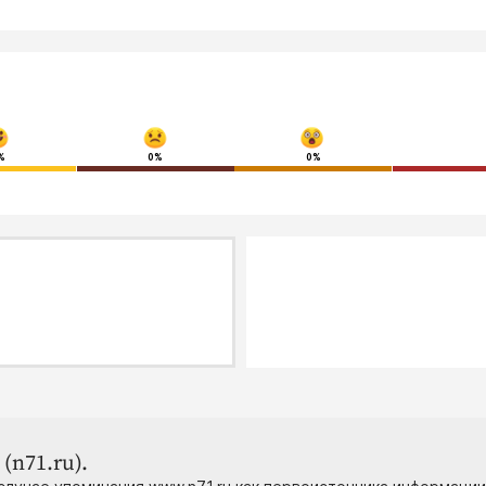
%
0%
0%
(n71.ru).