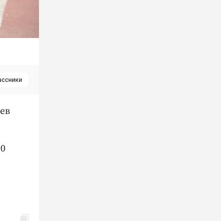
ассники
ев
00