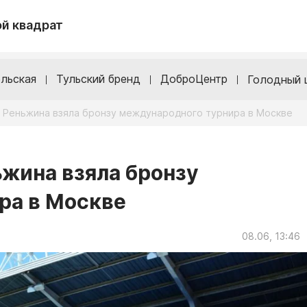
й квадрат
льская
Тульский бренд
ДоброЦентр
Голодный 
а Реньжина взяла бронзу международного турнира в Москве
ьжина взяла бронзу
ра в Москве
08.06, 13:46