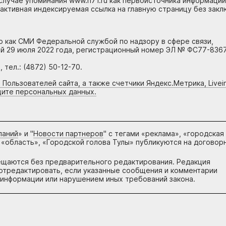
случае упоминания www.n71.ru как первоисточника информации
 активная индексируемая ссылка на главную страницу без зак
но как СМИ Федеральной службой по надзору в сфере связи,
й 29 июля 2022 года, регистрационный номер ЭЛ № ФС77-8367
тел.: (4872) 50-12-70.
 Пользователей сайта, а также счетчики Яндекс.Метрика, Livein
щите персональных данных.
паний
» и "
Новости партнеров
" с тегами «реклама», «городская
 «область», «Городской голова Тулы» публикуются на договор
ещаются без предварительного редактирования. Редакция
и отредактировать, если указанные сообщения и комментарии
информации или нарушением иных требований закона.