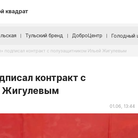
й квадрат
льская
Тульский бренд
ДоброЦентр
Голодный 
л» подписал контракт с полузащитником Ильей Жигулевым
дписал контракт с
й Жигулевым
01.06, 13:44