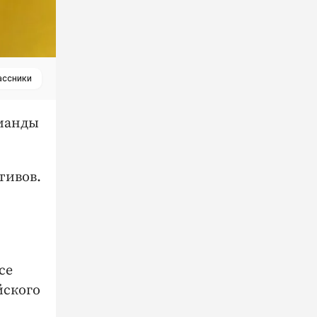
ассники
оманды
тивов.
се
йского