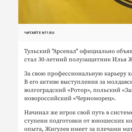
ЧИТАЙТЕ N71.RU:
Тульский "Арсенал" официально объя
стал 30-летний полузащитник Илья Ж
За свою профессиональную карьеру ха
В его активе выступления за молдав
волгоградский «Ротор», польский «З
новороссийский «Черноморец».
Начинал же игрок свой путь в систем
ступени подготовки от юношеских ко
опыта, Жигулев имеет за плечами ма