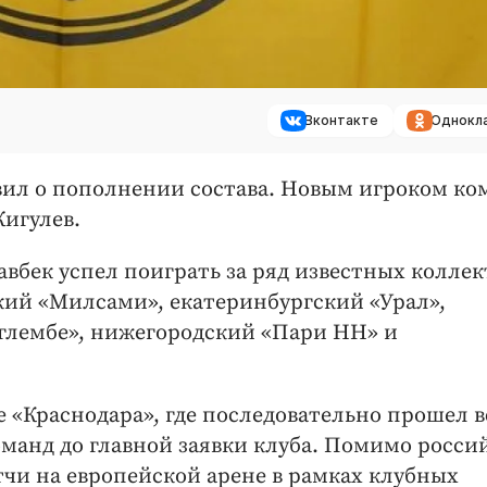
Вконтакте
Однокл
вил о пополнении состава. Новым игроком к
игулев.
вбек успел поиграть за ряд известных коллек
ский «Милсами», екатеринбургский «Урал»,
аглембе», нижегородский «Пари НН» и
е «Краснодара», где последовательно прошел в
манд до главной заявки клуба. Помимо росси
тчи на европейской арене в рамках клубных