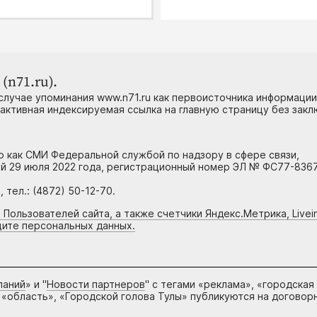
(n71.ru).
случае упоминания www.n71.ru как первоисточника информации
 активная индексируемая ссылка на главную страницу без зак
но как СМИ Федеральной службой по надзору в сфере связи,
й 29 июля 2022 года, регистрационный номер ЭЛ № ФС77-8367
тел.: (4872) 50-12-70.
 Пользователей сайта, а также счетчики Яндекс.Метрика, Livein
щите персональных данных.
паний
» и "
Новости партнеров
" с тегами «реклама», «городская
 «область», «Городской голова Тулы» публикуются на договор