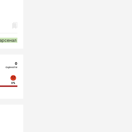
 арсенал
0
оценили
0%