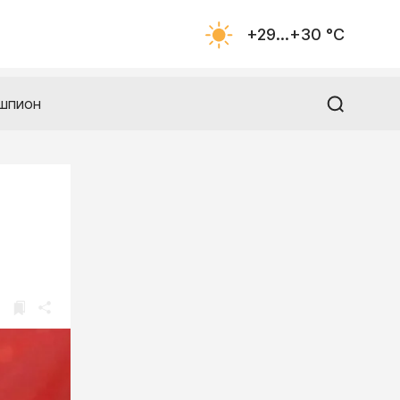
+29...+30 °С
шпион