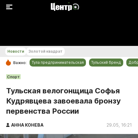
+23...+24 °С
Новости
Золотой квадрат
Тула предпринимательская
Тульский бренд
Доб
Важно:
РУБРИКИ
Спорт
Общество
Тульская велогонщица Софья
Культура
Кудрявцева завоевала бронзу
Происшествия
первенства России
Спорт
Тульский бренд
АННА КОНЕВА
29.05, 16:21
Тула предпринимательская