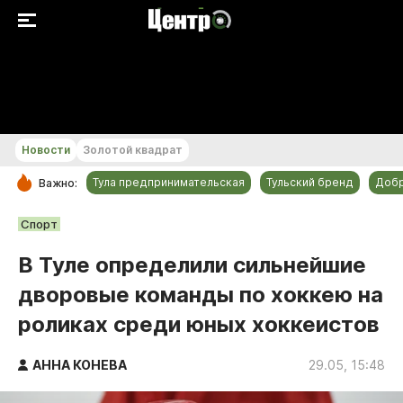
+21...+22 °С
Новости
Золотой квадрат
Тула предпринимательская
Тульский бренд
Доб
Важно:
РУБРИКИ
Спорт
Общество
В Туле определили сильнейшие
Культура
дворовые команды по хоккею на
Происшествия
роликах среди юных хоккеистов
Спорт
Тульский бренд
АННА КОНЕВА
29.05, 15:48
Тула предпринимательская