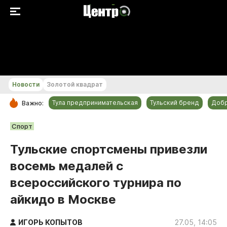
+20...+21 °С
Новости
Золотой квадрат
Тула предпринимательская
Тульский бренд
Доб
Важно:
РУБРИКИ
Спорт
Общество
Тульские спортсмены привезли
Культура
восемь медалей с
Происшествия
всероссийского турнира по
Спорт
айкидо в Москве
Тульский бренд
Тула предпринимательская
ИГОРЬ КОПЫТОВ
27.05, 14:05