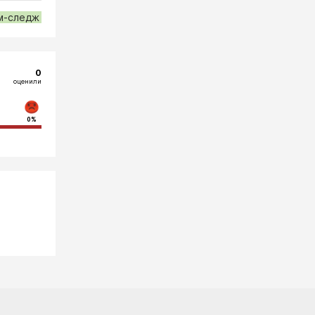
м-следж
0
оценили
0%