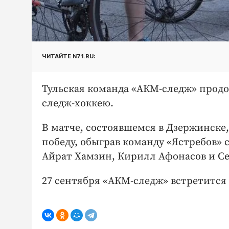
ЧИТАЙТЕ N71.RU:
Тульская команда «АКМ-следж» прод
следж-хоккею.
В матче, состоявшемся в Дзержинске
победу, обыграв команду «Ястребов» 
Айрат Хамзин, Кирилл Афонасов и Се
27 сентября «АКМ-следж» встретится