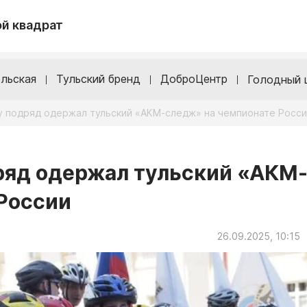
й квадрат
льская
Тульский бренд
ДоброЦентр
Голодный 
 подряд одержал тульский «АКМ-следж» на чемпионате Росси
ряд одержал тульский «АКМ
России
26.09.2025, 10:15