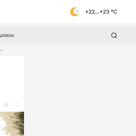
+22...+23 °С
шпион
и
-