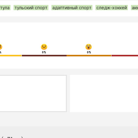
тула
тульский спорт
адаптивный спорт
следж-хоккей
ак
%
0%
0%