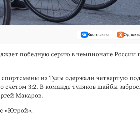
Вконтакте
Однокл
олжает победную серию в чемпионате России 
, спортсмены из Тулы одержали четвертую по
со счетом 3:2. В команде туляков шайбы забро
ргей Макаров.
 с «Югрой».