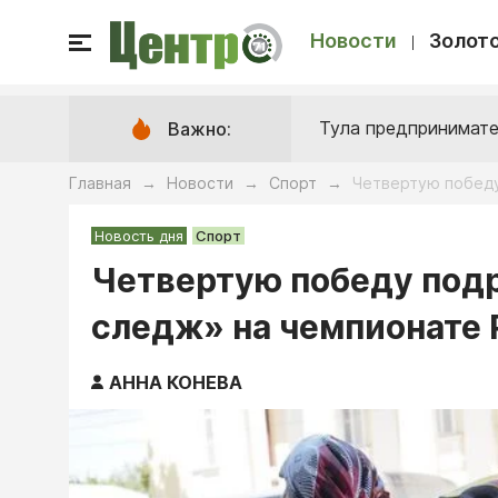
Новости
Золото
Тула предпринимате
Важно:
Главная
Новости
Спорт
Четвертую победу
→
→
→
Новость дня
Спорт
Четвертую победу под
следж» на чемпионате 
АННА КОНЕВА