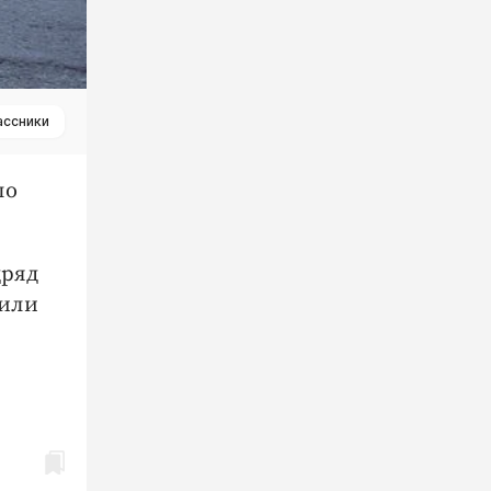
ассники
по
дряд
сили