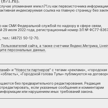
(n71.ru).
случае упоминания www.n71.ru как первоисточника информации
 активная индексируемая ссылка на главную страницу без зак
но как СМИ Федеральной службой по надзору в сфере связи,
й 29 июля 2022 года, регистрационный номер ЭЛ № ФС77-8367
тел.: (4872) 50-12-70.
 Пользователей сайта, а также счетчики Яндекс.Метрика, Livein
щите персональных данных.
паний
» и "
Новости партнеров
" с тегами «реклама», «городская
 «область», «Городской голова Тулы» публикуются на договор
ещаются без предварительного редактирования. Редакция
и отредактировать, если указанные сообщения и комментарии
информации или нарушением иных требований закона.