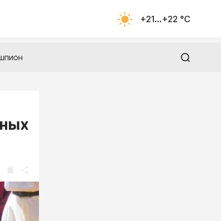
+21...+22 °С
шпион
рных