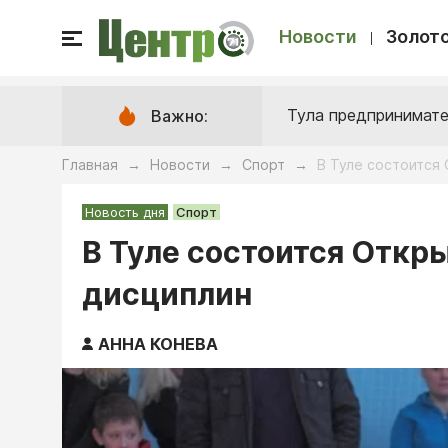
Новости
Золото
Тула предпринимате
Важно:
Главная
Новости
Спорт
В Туле состоится
→
→
→
Новость дня
Спорт
В Туле состоится Отк
дисциплин
АННА КОНЕВА