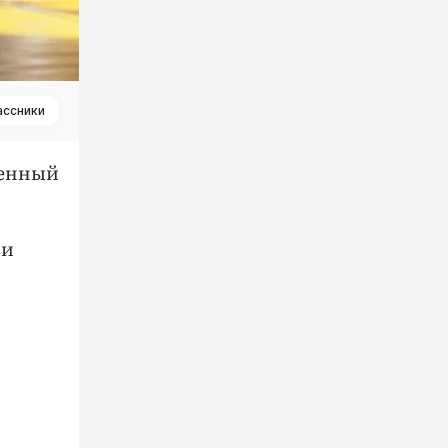
ассники
ченный
ии