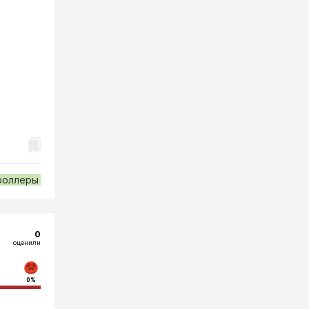
роллеры
0
оценили
0%