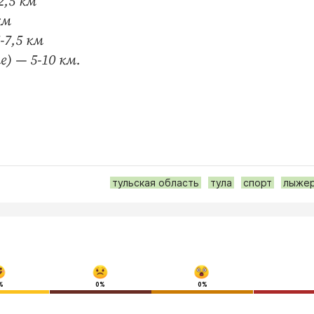
2,5 км
км
-7,5 км
е) — 5-10 км.
тульская область
тула
спорт
лыже
%
0%
0%