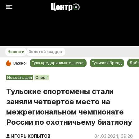
+22...+23 °С
Новости
Золотой квадрат
Тула предпринимательская
Тульский бренд
Доб
Важно:
РУБРИКИ
Новость дня
Спорт
Общество
Тульские спортсмены стали
Культура
заняли четвертое место на
Происшествия
межрегиональном чемпионате
Спорт
России по охотничьему биатлону
Тульский бренд
Тула предпринимательская
ИГОРЬ КОПЫТОВ
04.03.2024, 09:20