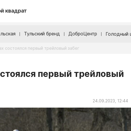
й квадрат
льская
Тульский бренд
ДоброЦентр
Голодный 
ках состоялся первый трейловый забег
остоялся первый трейловый
24.09.2023, 12:44