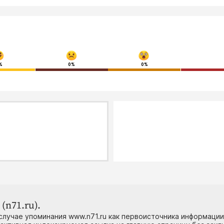
%
0%
0%
(n71.ru).
случае упоминания www.n71.ru как первоисточника информации