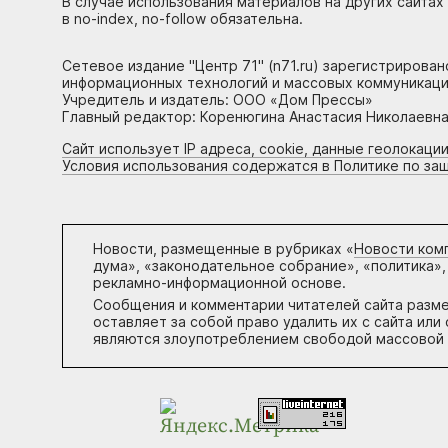
В случае использования материалов на других сайтах
в no-index, no-follow обязательна.
Сетевое издание "Центр 71" (n71.ru) зарегистрирова
информационных технологий и массовых коммуникаци
Учредитель и издатель: ООО «Дом Прессы»
Главный редактор: Коренюгина Анастасия Николаевна, 
Сайт использует IP адреса, cookie, данные геолокации
Условия использования содержатся в Политике по за
Новости, размещенные в рубриках «
Новости ком
дума», «законодательное собрание», «политика»,
рекламно-информационной основе.
Сообщения и комментарии читателей сайта разм
оставляет за собой право удалить их с сайта ил
являются злоупотреблением свободой массовой 