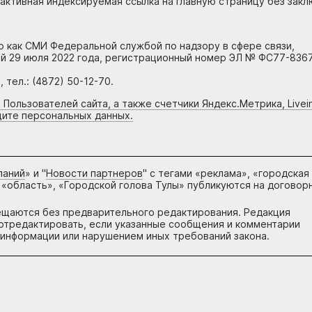
 активная индексируемая ссылка на главную страницу без зак
но как СМИ Федеральной службой по надзору в сфере связи,
й 29 июля 2022 года, регистрационный номер ЭЛ № ФС77-8367
тел.: (4872) 50-12-70.
 Пользователей сайта, а также счетчики Яндекс.Метрика, Livein
щите персональных данных.
паний
» и "
Новости партнеров
" с тегами «реклама», «городская
 «область», «Городской голова Тулы» публикуются на договор
ещаются без предварительного редактирования. Редакция
и отредактировать, если указанные сообщения и комментарии
информации или нарушением иных требований закона.