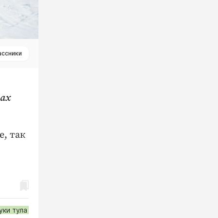
ассники
пах
, так
уки тула