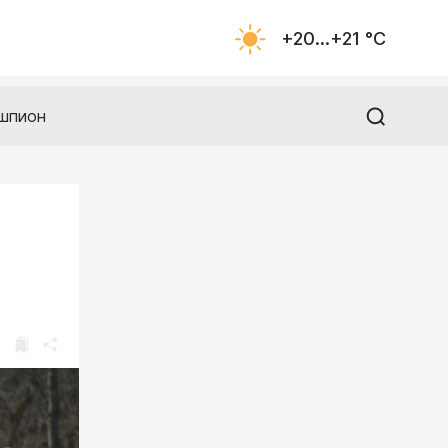
+20...+21 °С
шпион